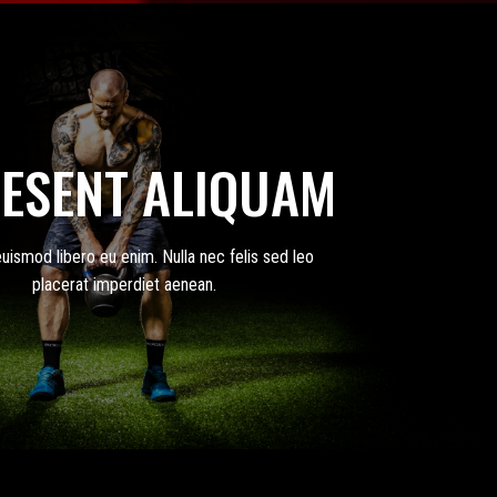
ESENT ALIQUAM
uismod libero eu enim. Nulla nec felis sed leo
placerat imperdiet aenean.