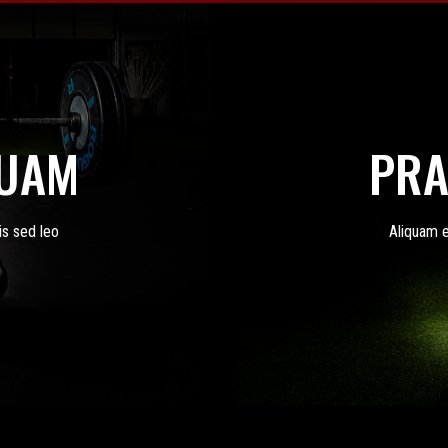
QUAM
PRA
is sed leo
Aliquam e