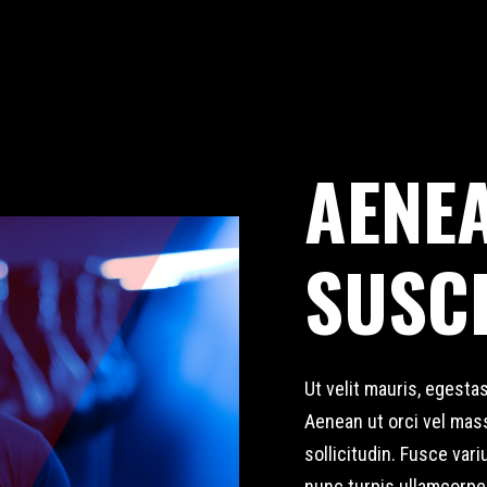
AENE
SUSCI
Ut velit mauris, egestas
Aenean ut orci vel mass
sollicitudin. Fusce vari
nunc turpis ullamcorpe