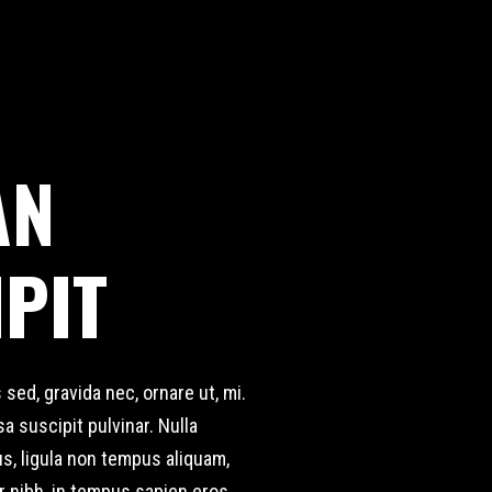
AN
PIT
 sed, gravida nec, ornare ut, mi.
a suscipit pulvinar. Nulla
us, ligula non tempus aliquam,
r nibh, in tempus sapien eros